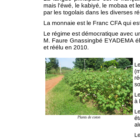
mais l'éwé, le kabiyé, le mobaa et le
par les togolais dans les diverses r
La monnaie est le Franc CFA qui est
Le régime est démocratique avec un 
M. Faure Gnassingbé EYADEMA élu 
et réélu en 2010.
Le
(m
ré
so
Le
à 
Le
Plants de coton
ét
al
Le